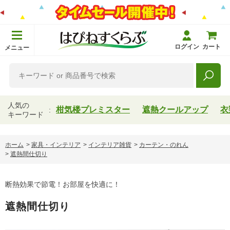
ログイン
カート
メニュー
人気の
柑気楼プレミスター
遮熱クールアップ
衣
キーワード
ホーム
>
家具・インテリア
>
インテリア雑貨
>
カーテン・のれん
>
遮熱間仕切り
断熱効果で節電！お部屋を快適に！
遮熱間仕切り