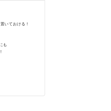


置いておける！

も


