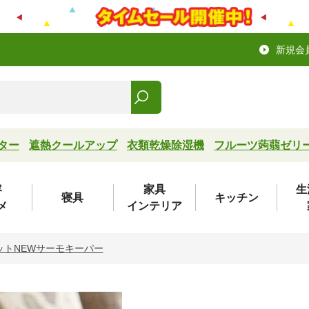
新規会
ター
遮熱クールアップ
衣類乾燥除湿機
フルーツ蒟蒻ゼリ
容
家具
生
寝具
キッチン
メ
インテリア
ットNEWサーモキーパー