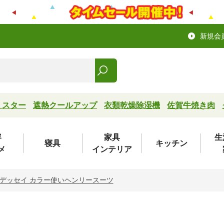
新規会
ミスター
遮熱クールアップ
衣類乾燥除湿機
佐賀牛焼き肉
容
家具
生
寝具
キッチン
メ
インテリア
デッセイ カラー使いヘンリースーツ