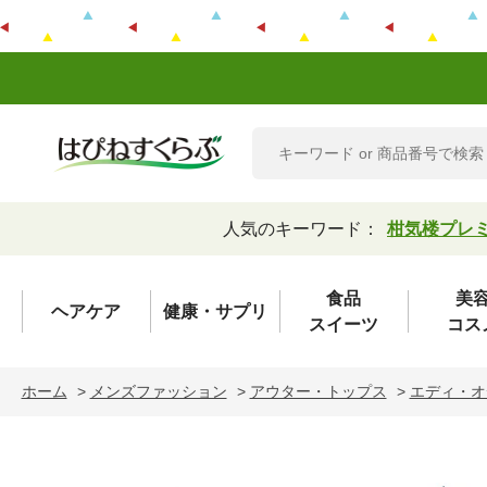
人気のキーワード：
柑気楼プレ
食品
美
ヘアケア
健康・サプリ
スイーツ
コス
ホーム
>
メンズファッション
>
アウター・トップス
>
エディ・オ