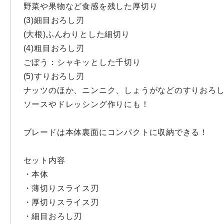
野菜や果物など食感を残した厚切り

(3)細目おろし刃

(大根)ふんわりとした細切り

(4)粗目おろし刃

ごぼう：シャキッとした千切り

(5)すりおろし刃

ナッツのほか、ニンニク、しょうがなどのすりおろし
ソースやドレッシング作りにも！

ブレードは本体裏面にコンパクトに収納できる！

セット内容

・本体

・薄切りスライス刃

・厚切りスライス刃

・細目おろし刃
