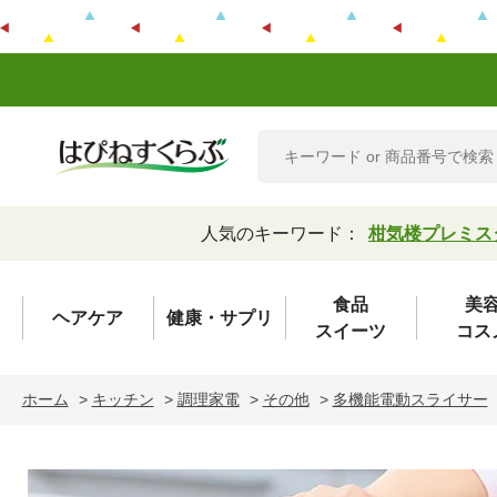
人気のキーワード：
柑気楼プレミス
食品
美
ヘアケア
健康・サプリ
スイーツ
コス
ホーム
>
キッチン
>
調理家電
>
その他
>
多機能電動スライサー