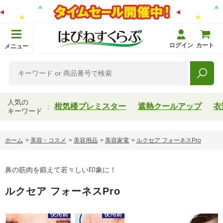
ログイン
カート
メニュー
人気の
柑気楼プレミスター
遮熱クールアップ
衣
キーワード
ホーム
>
美容・コスメ
>
美容用品
>
美容家電
>
ルクセア フォーネスPro
鼻の筋肉を鍛えて若々しい印象に！
ルクセア フォーネスPro