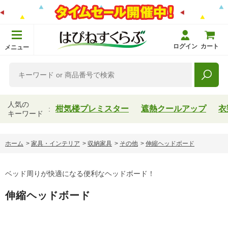
ログイン
カート
メニュー
人気の
柑気楼プレミスター
遮熱クールアップ
衣
キーワード
ホーム
>
家具・インテリア
>
収納家具
>
その他
>
伸縮ヘッドボード
ベッド周りが快適になる便利なヘッドボード！
伸縮ヘッドボード