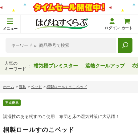
ログイン
カート
メニュー
人気の
柑気楼プレミスター
遮熱クールアップ
衣
キーワード
ホーム
>
寝具
>
ベッド
>
桐製ロールすのこベッド
調湿性のある桐すのこ使用！布団と床の湿気対策に大活躍！
桐製ロールすのこベッド