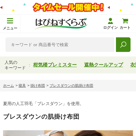
ログイン
カート
メニュー
人気の
柑気楼プレミスター
遮熱クールアップ
衣
キーワード
ホーム
>
寝具
>
掛け布団
>
ブレスダウンの肌掛け布団
夏用の人工羽毛「ブレスダウン」を使用。
ブレスダウンの肌掛け布団