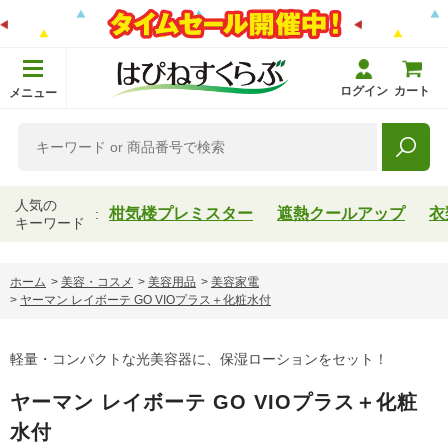
ログイン
カート
メニュー
人気の
柑気楼プレミスター
遮熱クールアップ
衣
キーワード
ホーム
>
美容・コスメ
>
美容用品
>
美容家電
>
ヤーマン レイボーテ GO VIOプラス＋化粧水付
軽量・コンパクトな光美容器に、保湿ローションをセット！
ヤーマン レイボーテ GO VIOプラス＋化粧
水付