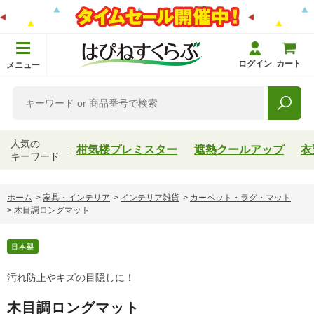
ログイン
カート
メニュー
人気の
柑気楼プレミスター
遮熱クールアップ
衣
キーワード
ホーム
>
家具・インテリア
>
インテリア雑貨
>
カーペット・ラグ・マット
>
木目調ロングマット
汚れ防止やキズの目隠しに！
木目調ロングマット