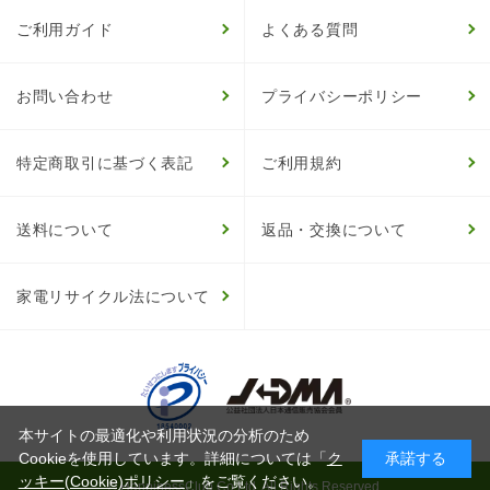
ご利用ガイド
よくある質問
お問い合わせ
プライバシーポリシー
特定商取引に基づく表記
ご利用規約
送料について
返品・交換について
家電リサイクル法について
本サイトの最適化や利用状況の分析のため
Cookieを使用しています。詳細については「
ク
承諾する
ッキー(Cookie)ポリシー
」をご覧ください。
© HappinessClub Co.Ltd. All Rights Reserved.