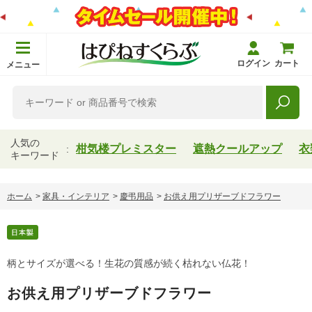
ログイン
カート
メニュー
人気の
柑気楼プレミスター
遮熱クールアップ
衣
キーワード
ホーム
>
家具・インテリア
>
慶弔用品
>
お供え用プリザーブドフラワー
柄とサイズが選べる！生花の質感が続く枯れない仏花！
お供え用プリザーブドフラワー