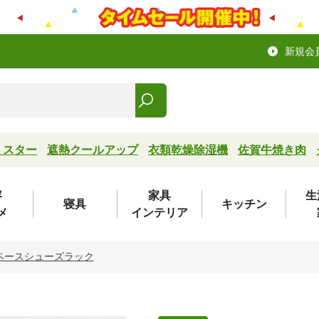
新規会
ミスター
遮熱クールアップ
衣類乾燥除湿機
佐賀牛焼き肉
容
家具
生
寝具
キッチン
メ
インテリア
ペースシューズラック