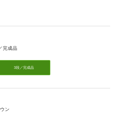
／完成品
3段／完成品
ラウン