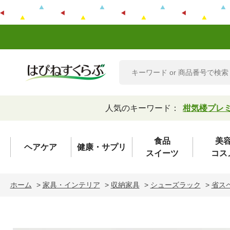
人気のキーワード：
柑気楼プレ
食品
美
ヘアケア
健康・サプリ
スイーツ
コス
ホーム
>
家具・インテリア
>
収納家具
>
シューズラック
>
省ス