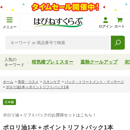
ログイン
カート
メニュー
人気の
柑気楼プレミスター
遮熱クールアップ
衣
キーワード
ホーム
>
美容・コスメ
>
スキンケア
>
パック・トリートメント・マッサージ
>
ポロリ油1本＋ポイントリフトパック1本
ポロリ油＋リフトパックのお買得セットはこちら！
ポロリ油1本＋ポイントリフトパック1本