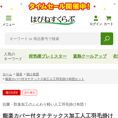
ログイン
カート
メニュー
人気の
柑気楼プレミスター
遮熱クールアップ
衣
キーワード
ホーム
>
寝具
>
掛け布団
>
能楽カバー付タナテックス加工人工羽毛掛け布団セット
抗菌・防臭加工のふんわり軽い人工羽毛掛け布団！
能楽カバー付タナテックス加工人工羽毛掛け