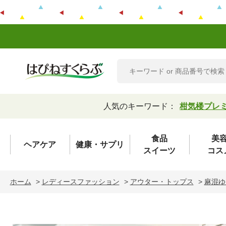
人気のキーワード：
柑気楼プレ
食品
美
ヘアケア
健康・サプリ
スイーツ
コス
ホーム
>
レディースファッション
>
アウター・トップス
>
麻混ゆ