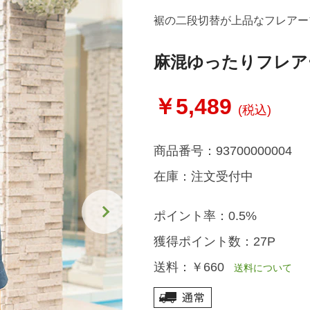
裾の二段切替が上品なフレアー
麻混ゆったりフレア
￥5,489
(税込)
商品番号：
93700000004
在庫：
注文受付中
ポイント率：
0.5%
獲得ポイント数：
27P
送料：
￥660
送料について