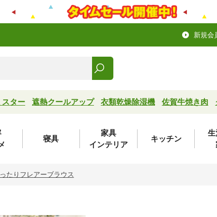
新規会
ミスター
遮熱クールアップ
衣類乾燥除湿機
佐賀牛焼き肉
容
家具
生
寝具
キッチン
メ
インテリア
ったりフレアーブラウス