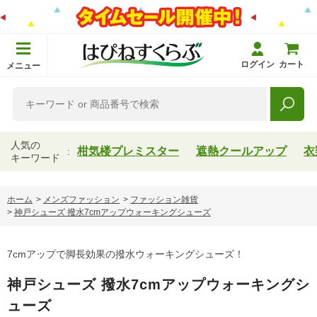
ログイン
カート
メニュー
人気の
柑気楼プレミスター
遮熱クールアップ
衣
キーワード
ホーム
>
メンズファッション
>
ファッション雑貨
>
神戸シューズ 撥水7cmアップウォーキングシューズ
7cmアップで脚長効果の撥水ウォーキングシューズ！
神戸シューズ 撥水7cmアップウォーキングシ
ューズ