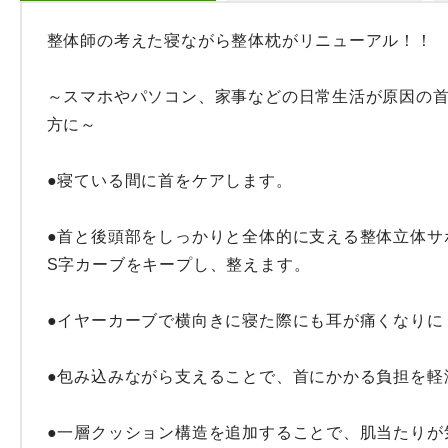
整体師の考えた寝ながら整体枕がリニューアル！！

～スマホやパソコン、家事などの日常生活が原因の
方に～

●寝ている間に首をケアします。

●首と後頭部をしっかりと全体的に支える整体立体サ
S字カーブをキープし、整えます。

●イヤーカーブで横向きに寝た際にも耳が痛くなりにく
●包み込みながら支えることで、首にかかる負担を軽減
●一層クッション構造を追加することで、肌当たりが