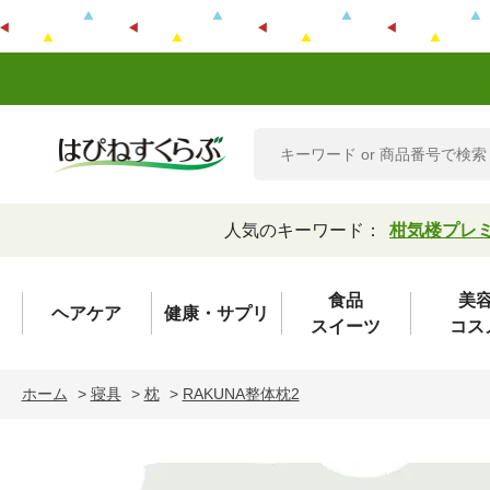
人気のキーワード：
柑気楼プレ
食品
美
ヘアケア
健康・サプリ
スイーツ
コス
ホーム
>
寝具
>
枕
>
RAKUNA整体枕2