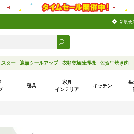
新規会
ミスター
遮熱クールアップ
衣類乾燥除湿機
佐賀牛焼き肉
容
家具
生
寝具
キッチン
メ
インテリア