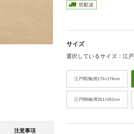
サイズ
選択しているサイズ：江戸間3
江戸間2帖用176×176cm
江戸間6帖用261×352cm
注意事項