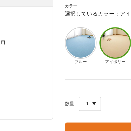
カラー
選択しているカラー：ア
用

ブルー
アイボリー
数量