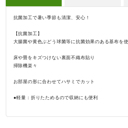
抗菌加工で暑い季節も清潔、安心！

【抗菌加工】

大腸菌や黄色ぶどう球菌等に抗菌効果のある基布を使
床や畳をキズつけない裏面不織布貼り

掃除機楽々

お部屋の形に合わせてハサミでカット

●軽量：折りたためるので収納にも便利