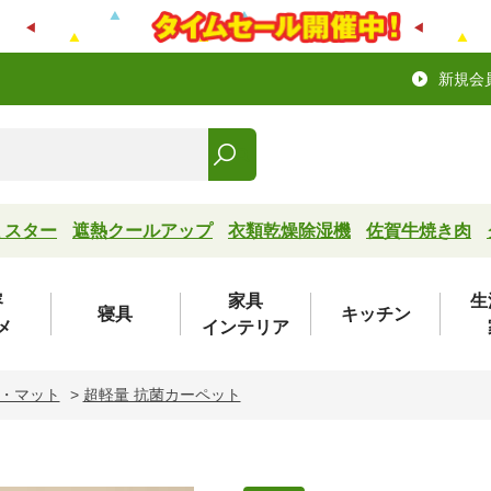
新規会
ミスター
遮熱クールアップ
衣類乾燥除湿機
佐賀牛焼き肉
容
家具
生
寝具
キッチン
メ
インテリア
・マット
>
超軽量 抗菌カーペット