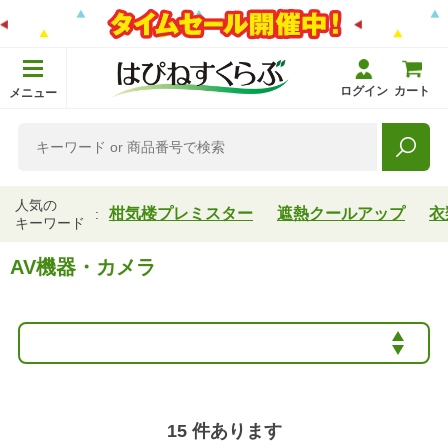
ログイン
カート
メニュー
人気の
柑気楼プレミスター
遮熱クールアップ
衣
キーワード
AV機器・カメラ
15
件あります