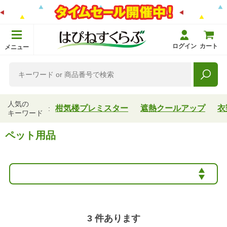
ログイン
カート
メニュー
人気の
柑気楼プレミスター
遮熱クールアップ
衣
キーワード
ペット用品
3
件あります