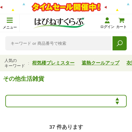
ログイン
カート
メニュー
人気の
柑気楼プレミスター
遮熱クールアップ
衣
キーワード
その他生活雑貨
37
件あります