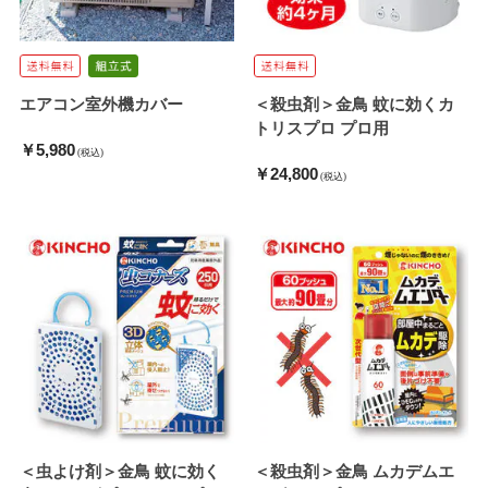
エアコン室外機カバー
＜殺虫剤＞金鳥 蚊に効くカ
トリスプロ プロ用
￥5,980
(税込)
￥24,800
(税込)
＜虫よけ剤＞金鳥 蚊に効く
＜殺虫剤＞金鳥 ムカデムエ