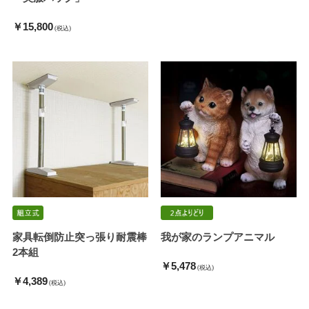
￥15,800
(税込)
家具転倒防止突っ張り耐震棒
我が家のランプアニマル
2本組
￥5,478
(税込)
￥4,389
(税込)