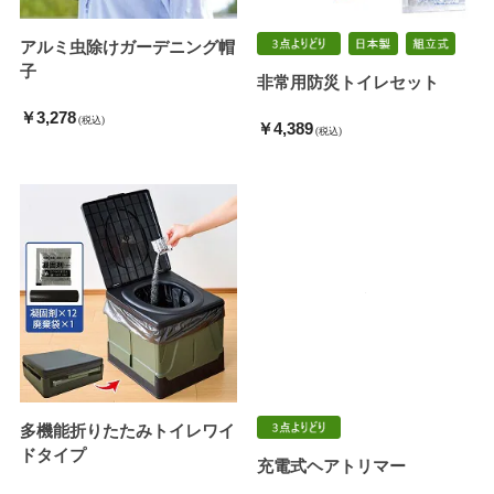
アルミ虫除けガーデニング帽
子
非常用防災トイレセット
￥3,278
(税込)
￥4,389
(税込)
多機能折りたたみトイレワイ
ドタイプ
充電式ヘアトリマー