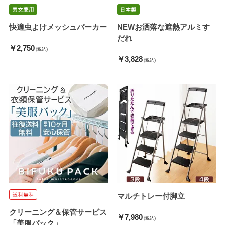
快適虫よけメッシュパーカー
NEWお洒落な遮熱アルミす
だれ
￥2,750
(税込)
￥3,828
(税込)
マルチトレー付脚立
クリーニング＆保管サービス
￥7,980
(税込)
「美服パック」