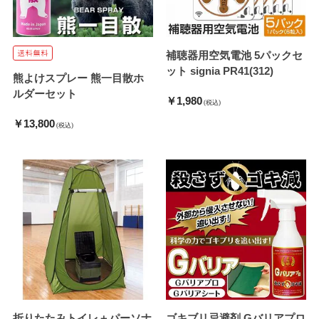
補聴器用空気電池 5パックセ
ット signia PR41(312)
熊よけスプレー 熊一目散ホ
ルダーセット
￥1,980
(税込)
￥13,800
(税込)
折りたたみトイレ＋パーソナ
ゴキブリ忌避剤 Gバリアプロ