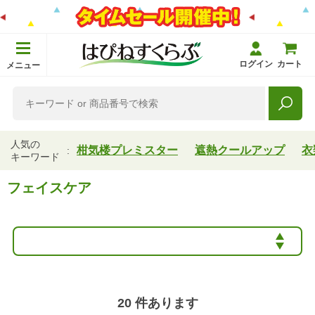
ログイン
カート
メニュー
人気の
柑気楼プレミスター
遮熱クールアップ
衣
キーワード
フェイスケア
20
件あります