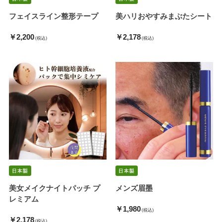
フェイスライン整形テープ
美ハリおやすみまぶたシート
￥2,200
￥2,178
(税込)
(税込)
美女メイクナイトパッチ プ
メンズ眉墨
レミアム
￥1,980
(税込)
￥2,178
(税込)