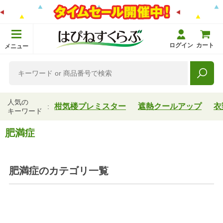
ログイン
カート
メニュー
人気の
柑気楼プレミスター
遮熱クールアップ
衣
キーワード
肥満症
肥満症
のカテゴリ一覧