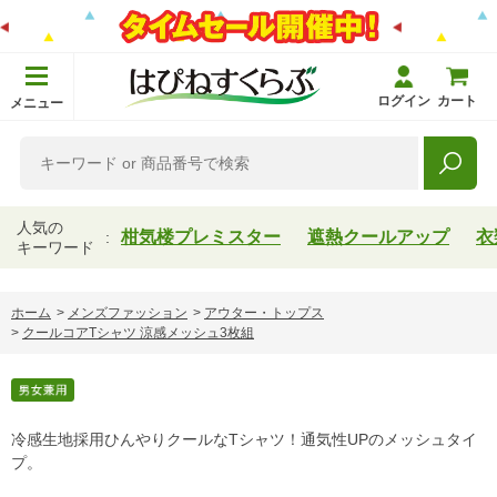
ログイン
カート
メニュー
人気の
柑気楼プレミスター
遮熱クールアップ
衣
キーワード
ホーム
>
メンズファッション
>
アウター・トップス
>
クールコアTシャツ 涼感メッシュ3枚組
冷感生地採用ひんやりクールなTシャツ！通気性UPのメッシュタイ
プ。