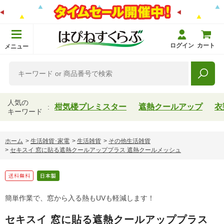
ログイン
カート
メニュー
人気の
柑気楼プレミスター
遮熱クールアップ
衣
キーワード
ホーム
>
生活雑貨･家電
>
生活雑貨
>
その他生活雑貨
>
セキスイ 窓に貼る遮熱クールアッププラス 遮熱クールメッシュ
簡単作業で、窓から入る熱もUVも軽減します！
セキスイ 窓に貼る遮熱クールアッププラス