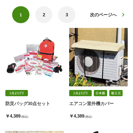
2
3
次のページへ
1
防災バッグ30点セット
エアコン室外機カバー
￥4,389
￥4,389
(税込)
(税込)