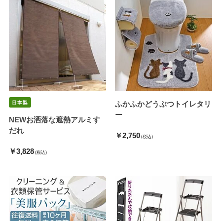
ふかふかどうぶつトイレタリ
ー
NEWお洒落な遮熱アルミす
だれ
￥2,750
(税込)
￥3,828
(税込)