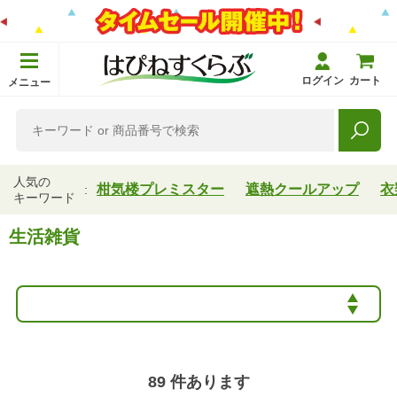
ログイン
カート
メニュー
人気の
柑気楼プレミスター
遮熱クールアップ
衣
キーワード
生活雑貨
89
件あります