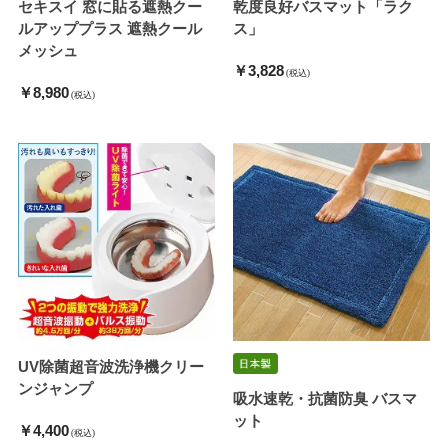
セキスイ 窓に貼る遮熱クー
乾度良好バスマット「ラク
ルアッププラス 遮熱クール
ス」
メッシュ
￥3,828
(税込)
￥8,980
(税込)
UV除菌超音波洗浄機クリー
ンジャンプ
吸水速乾・抗菌防臭 バスマ
ット
￥4,400
(税込)