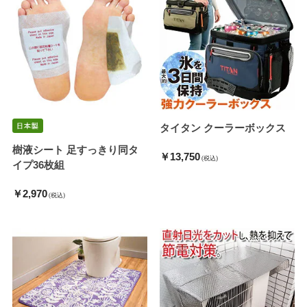
タイタン クーラーボックス
樹液シート 足すっきり同タ
￥13,750
(税込)
イプ36枚組
￥2,970
(税込)