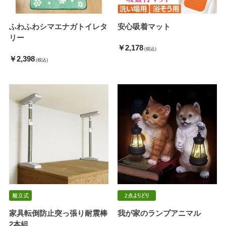
ふわふわシマエナガトイレタ
安心吸着マット
リー
￥2,178
(税込)
￥2,398
(税込)
家具転倒防止突っ張り耐震棒
我が家のランプアニマル
2本組