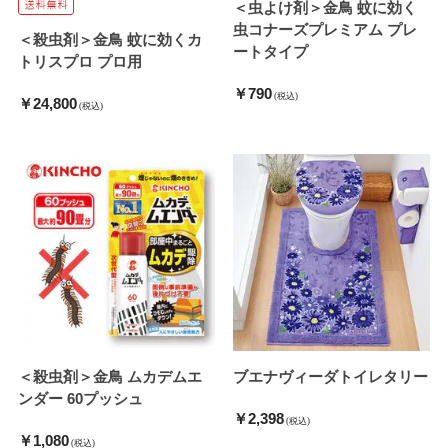
＜虫よけ剤＞金鳥 蚊に効く
虫コナーズプレミアム プレ
＜殺虫剤＞金鳥 蚊に効くカ
ートタイプ
トリスプロ プロ用
￥790
(税込)
￥24,800
(税込)
＜殺虫剤＞金鳥 ムカデムエ
ブエナヴィーダトイレタリー
ンダー 60プッシュ
￥2,398
(税込)
￥1,080
(税込)