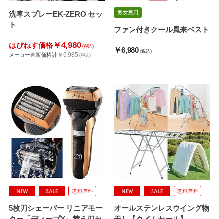
洗車スプレーEK-ZERO セッ
ト
ファン付きクール風来ベスト
￥4,980
はぴねす価格
(税込)
￥6,980
(税込)
￥6,985
メーカー直販価格計
(税込)
5枚刃シェーバー リニアモー
オールステンレスウイング物
ター「ディープX」替え刃セ
干し【タイムセール】