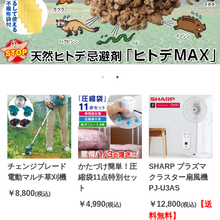
チェンジブレード
かたづけ簡単！圧
SHARP プラズマ
電動マルチ草刈機
縮袋11点特別セッ
クラスター扇風機
ト
PJ-U3AS
￥8,800
(税込)
￥4,990
￥12,800
【送
(税込)
(税込)
料無料】