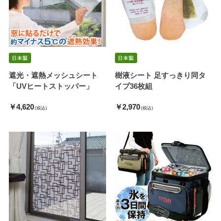
遮光・遮熱メッシュシート
樹液シート 足すっきり同タ
「UVヒートストッパー」
イプ36枚組
￥4,620
￥2,970
(税込)
(税込)