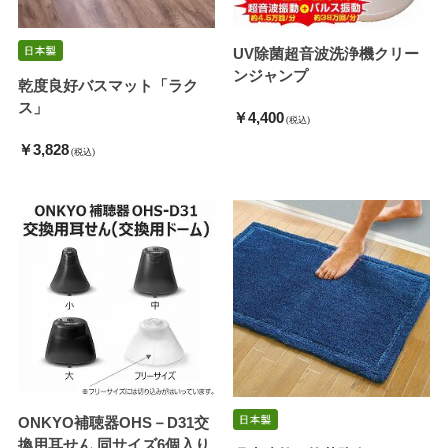
UV除菌超音波洗浄機クリー
ンジャンプ
乾度良好バスマット「ラク
ス」
￥4,400
(税込)
￥3,828
(税込)
ONKYO補聴器OHS－D31交
換用耳せん 同サイズ6個入り