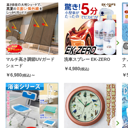
マルチ高さ調節UVガード
洗車スプレー EK-ZERO
ナ
シェード
ス
￥4,980
(税込)
￥6,980
～
￥5
(税込)