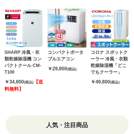
SHARP 冷風・衣
コンパクトポータ
コロナ スポットク
類乾燥除湿機 コン
ブルエアコン
ーラー 冷風・衣類
パクトクール CM-
乾燥除湿機「どこ
￥29,800
(税込)
T100
でもクーラー」
￥34,800
【送
￥49,800
(税込)
(税込)
料無料】
人気・注目商品