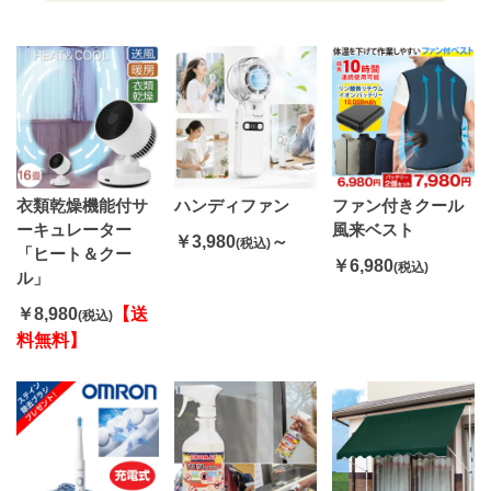
衣類乾燥機能付サ
ハンディファン
ファン付きクール
ーキュレーター
風来ベスト
￥3,980
～
(税込)
「ヒート＆クー
￥6,980
(税込)
ル」
￥8,980
【送
(税込)
料無料】