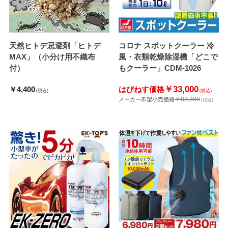
天然ヒトデ忌避剤「ヒトデ
コロナ スポットクーラー 冷
MAX」（小分け用不織布
風・衣類乾燥除湿機「どこで
付）
もクーラー」CDM-1026
￥33,000
￥4,400
はぴねす価格
(税込)
(税込)
￥83,380
メーカー希望小売価格
(税込)