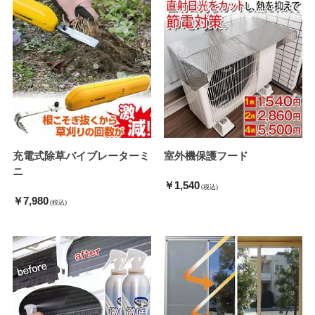
充電式除草バイブレーターミ
室外機保護フード
ニ
￥1,540
(税込)
￥7,980
(税込)