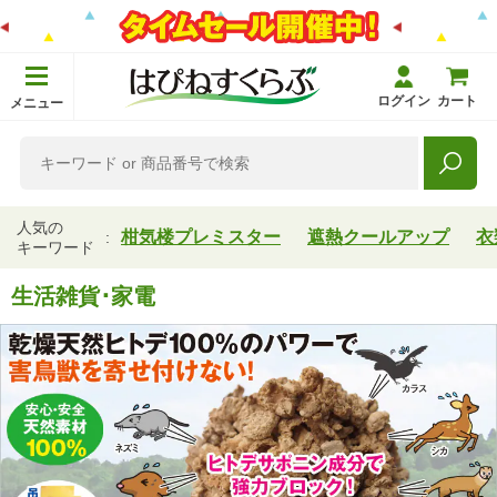
ログイン
カート
メニュー
人気の
柑気楼プレミスター
遮熱クールアップ
衣
キーワード
生活雑貨･家電