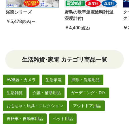
浴楽シリーズ
野鳥の歌幸運電波時計(温
ク
湿度計付)
ク
￥5,478
～
(税込)
￥4,400
￥2
(税込)
生活雑貨･家電 カテゴリ商品一覧
AV機器・カメラ
生活家電
掃除・洗濯用品
生活雑貨
介護・補助用品
ガーデニング・DIY
おもちゃ・玩具・コレクション
アウトドア用品
自転車・自動車用品
ペット用品