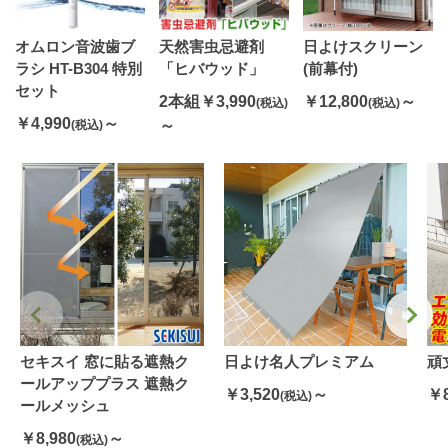
オムロン音波歯ブ
天然害虫忌避剤
日よけスクリーン
ラシ HT-B304 特別
「ヒバウッド」
(前幕付)
セット
2本組￥3,990
￥12,800
～
(税込)
(税込)
￥4,990
～
～
(税込)
セキスイ 窓に貼る遮熱ク
日よけ名人プレミアム
頑
ールアッププラス 遮熱ク
￥3,520
～
￥8
(税込)
ールメッシュ
￥8,980
～
(税込)