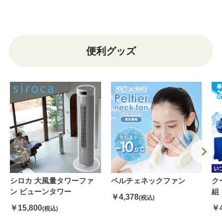
便利グッズ
シロカ 大風量タワーファ
ペルチェネックファン
ク
ン ビューンタワー
組
￥4,378
(税込)
￥15,800
￥4
(税込)