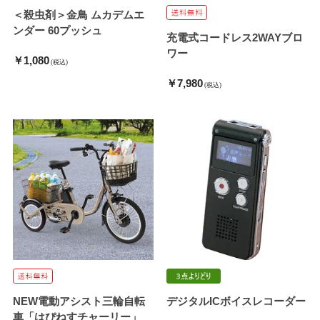
＜殺虫剤＞金鳥 ムカデムエ
ンダー 60プッシュ
充電式コードレス2WAYブロ
ワー
￥1,080
(税込)
￥7,980
(税込)
NEW電動アシスト三輪自転
デジタルICボイスレコーダー
車「はぴねすチャーリー」