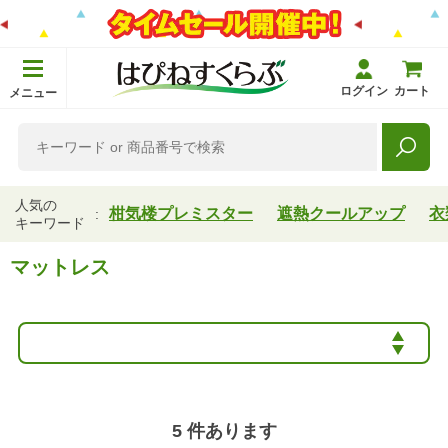
ログイン
カート
メニュー
人気の
柑気楼プレミスター
遮熱クールアップ
衣
キーワード
マットレス
5
件あります