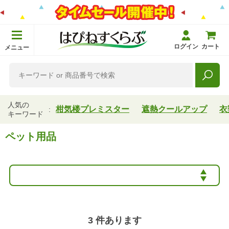
ログイン
カート
メニュー
人気の
柑気楼プレミスター
遮熱クールアップ
衣
キーワード
ペット用品
3
件あります