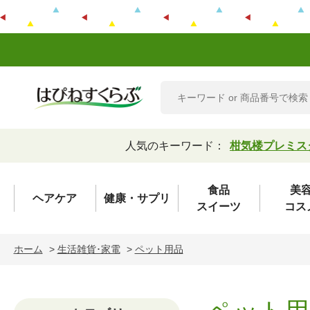
人気のキーワード：
柑気楼プレミス
食品
美
ヘアケア
健康・サプリ
スイーツ
コス
ホーム
>
生活雑貨･家電
>
ペット用品