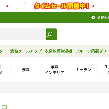
新規会
ター
遮熱クールアップ
衣類乾燥除湿機
フルーツ蒟蒻ゼリ
容
家具
生
寝具
キッチン
メ
インテリア