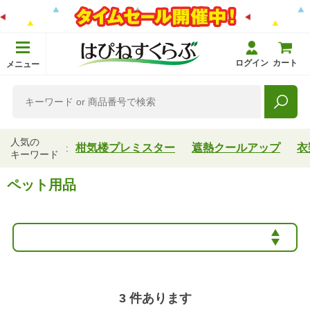
ログイン
カート
メニュー
人気の
柑気楼プレミスター
遮熱クールアップ
衣
キーワード
ペット用品
3
件あります