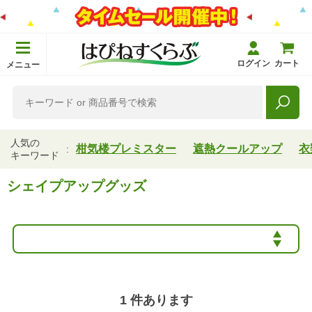
ログイン
カート
メニュー
人気の
柑気楼プレミスター
遮熱クールアップ
衣
キーワード
シェイプアップグッズ
1
件あります