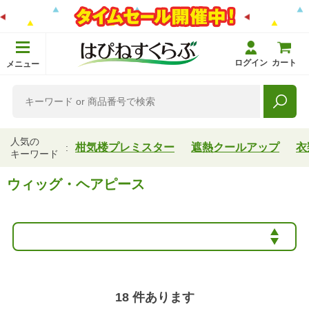
ログイン
カート
メニュー
人気の
柑気楼プレミスター
遮熱クールアップ
衣
キーワード
ウィッグ・ヘアピース
18
件あります