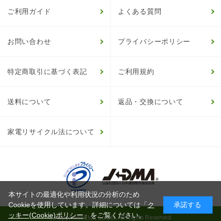
ご利用ガイド
よくある質問
お問い合わせ
プライバシーポリシー
特定商取引に基づく表記
ご利用規約
送料について
返品・交換について
家電リサイクル法について
本サイトの最適化や利用状況の分析のため
Cookieを使用しています。詳細については「
ク
承諾する
ッキー(Cookie)ポリシー
」をご覧ください。
© HappinessClub Co.Ltd. All Rights Reserved.