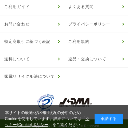
ご利用ガイド
よくある質問
お問い合わせ
プライバシーポリシー
特定商取引に基づく表記
ご利用規約
送料について
返品・交換について
家電リサイクル法について
本サイトの最適化や利用状況の分析のため
Cookieを使用しています。詳細については「
ク
承諾する
ッキー(Cookie)ポリシー
」をご覧ください。
© HappinessClub Co.Ltd. All Rights Reserved.