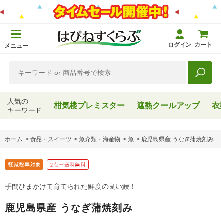
ログイン
カート
メニュー
人気の
柑気楼プレミスター
遮熱クールアップ
衣
キーワード
ホーム
>
食品・スイーツ
>
魚介類・海産物
>
魚
>
鹿児島県産 うなぎ蒲焼刻み
手間ひまかけて育てられた鮮度の良い鰻！
鹿児島県産 うなぎ蒲焼刻み