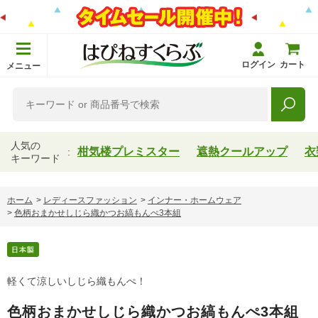
ログイン
カート
メニュー
人気の
柑気楼プレミスター
遮熱クールアップ
衣
キーワード
ホーム
>
レディースファッション
>
インナー・ホームウェア
>
色柄おまかせしじら織かつお縞もんぺ3本組
軽くて涼しいしじら織もんぺ！
色柄おまかせしじら織かつお縞もんぺ3本組