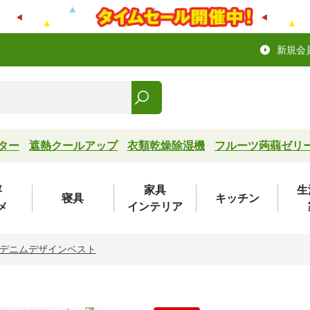
新規会
ター
遮熱クールアップ
衣類乾燥除湿機
フルーツ蒟蒻ゼリ
容
家具
生
寝具
キッチン
メ
インテリア
デニムデザインベスト