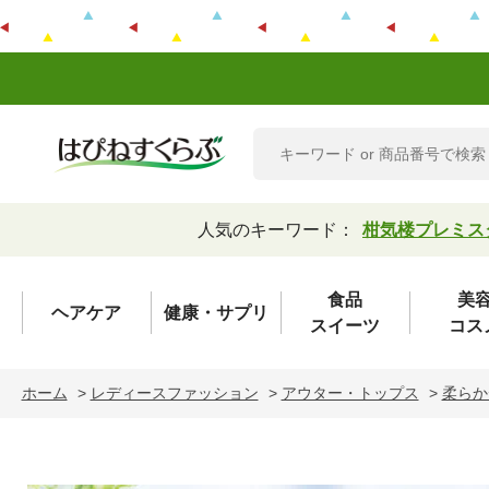
人気のキーワード：
柑気楼プレミス
食品
美
ヘアケア
健康・サプリ
スイーツ
コス
ホーム
>
レディースファッション
>
アウター・トップス
>
柔らか