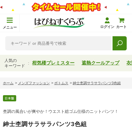
ログイン
カート
メニュー
人気の
柑気楼プレミスター
遮熱クールアップ
衣
キーワード
ホーム
>
メンズファッション
>
ボトムス
>
紳士杢調サラサラパンツ3色組
杢調の風合いが爽やか！ウエスト総ゴム仕様のニットパンツ！
紳士杢調サラサラパンツ3色組