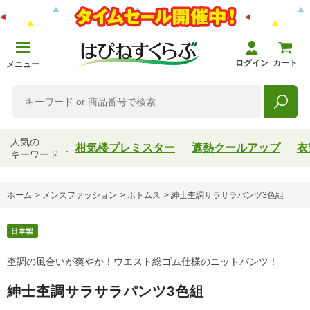
ログイン
カート
メニュー
人気の
柑気楼プレミスター
遮熱クールアップ
衣
キーワード
ホーム
>
メンズファッション
>
ボトムス
>
紳士杢調サラサラパンツ3色組
杢調の風合いが爽やか！ウエスト総ゴム仕様のニットパンツ！
紳士杢調サラサラパンツ3色組