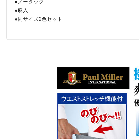
●ノータック

●麻入

●同サイズ2色セット