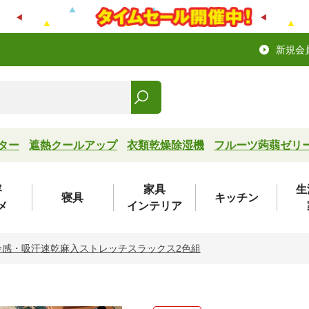
新規会
ター
遮熱クールアップ
衣類乾燥除湿機
フルーツ蒟蒻ゼリ
容
家具
生
寝具
キッチン
メ
インテリア
冷感・吸汗速乾麻入ストレッチスラックス2色組