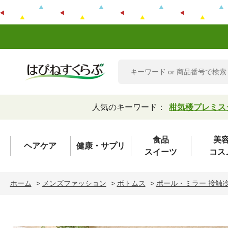
人気のキーワード：
柑気楼プレミス
食品
美
ヘアケア
健康・サプリ
スイーツ
コス
ホーム
>
メンズファッション
>
ボトムス
>
ポール・ミラー 接触