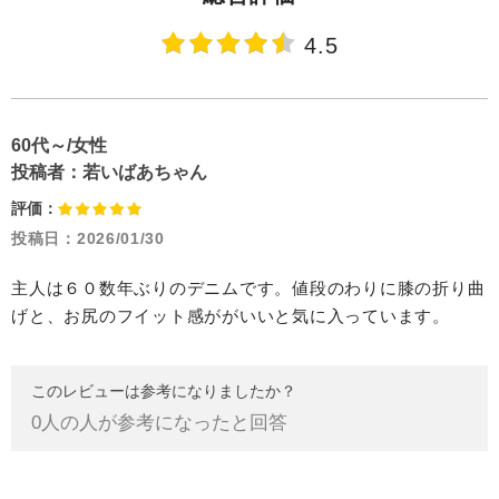
4.5
60代～/女性
投稿者：
若いばあちゃん
評価：
投稿日：
2026/01/30
主人は６０数年ぶりのデニムです。値段のわりに膝の折り曲
げと、お尻のフイット感ががいいと気に入っています。
このレビューは参考になりましたか？
0
人の人が参考になったと回答