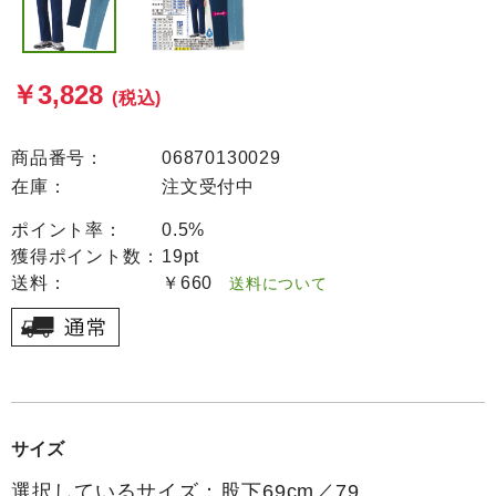
￥3,828
(税込)
商品番号：
06870130029
在庫：
注文受付中
ポイント率：
0.5%
獲得ポイント数：
19pt
送料：
￥660
送料について
サイズ
選択しているサイズ：股下69cm／79