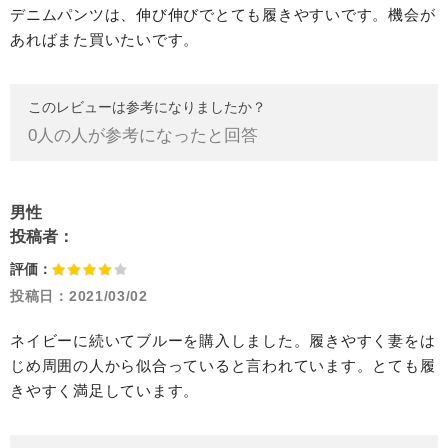
デニムパンツは、伸び伸びでとても履きやすいです。機会が
あればまた買いたいです。
このレビューは参考になりましたか？
0
人の人が参考になったと回答
男性
投稿者：
評価：
投稿日：
2021/03/02
ネイビーに続いてブルーを購入しました。履きやすく妻をは
じめ周囲の人から似合っていると言われています。とても履
きやすく満足しています。