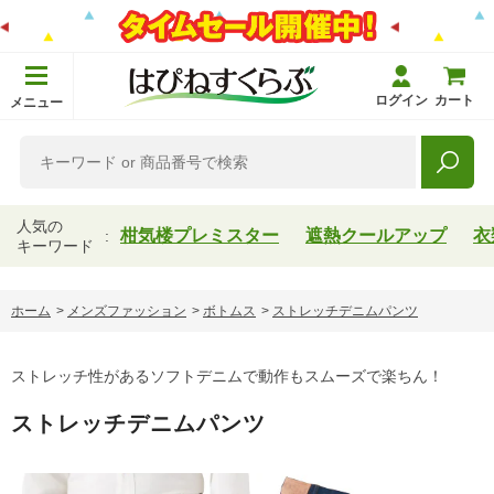
ログイン
カート
メニュー
人気の
柑気楼プレミスター
遮熱クールアップ
衣
キーワード
ホーム
>
メンズファッション
>
ボトムス
>
ストレッチデニムパンツ
ストレッチ性があるソフトデニムで動作もスムーズで楽ちん！
ストレッチデニムパンツ