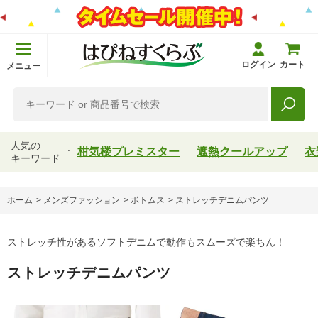
ログイン
カート
メニュー
人気の
柑気楼プレミスター
遮熱クールアップ
衣
キーワード
ホーム
>
メンズファッション
>
ボトムス
>
ストレッチデニムパンツ
ストレッチ性があるソフトデニムで動作もスムーズで楽ちん！
ストレッチデニムパンツ