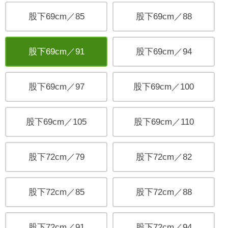
股下69cm／85
股下69cm／88
股下69cm／91
股下69cm／94
股下69cm／97
股下69cm／100
股下69cm／105
股下69cm／110
股下72cm／79
股下72cm／82
股下72cm／85
股下72cm／88
股下72cm／91
股下72cm／94