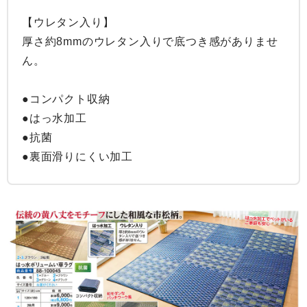
【ウレタン入り】

厚さ約8mmのウレタン入りで底つき感がありませ
ん。

●コンパクト収納

●はっ水加工

●抗菌

●裏面滑りにくい加工