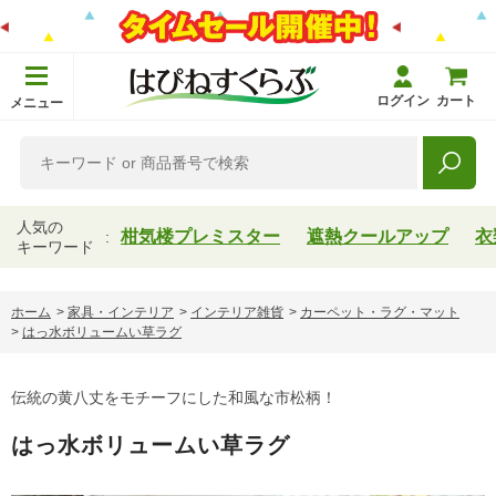
ログイン
カート
メニュー
人気の
柑気楼プレミスター
遮熱クールアップ
衣
キーワード
ホーム
>
家具・インテリア
>
インテリア雑貨
>
カーペット・ラグ・マット
>
はっ水ボリュームい草ラグ
伝統の黄八丈をモチーフにした和風な市松柄！
はっ水ボリュームい草ラグ