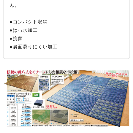
ん。

●コンパクト収納

●はっ水加工

●抗菌

●裏面滑りにくい加工