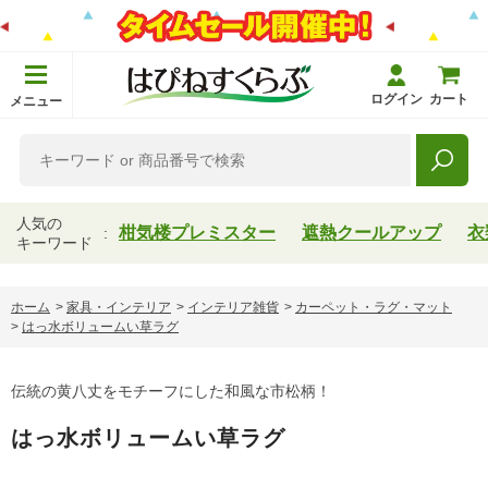
ログイン
カート
メニュー
人気の
柑気楼プレミスター
遮熱クールアップ
衣
キーワード
ホーム
>
家具・インテリア
>
インテリア雑貨
>
カーペット・ラグ・マット
>
はっ水ボリュームい草ラグ
伝統の黄八丈をモチーフにした和風な市松柄！
はっ水ボリュームい草ラグ