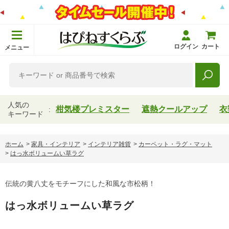
ログイン
カート
メニュー
人気の
柑気楼プレミスター
遮熱クールアップ
衣
キーワード
ホーム
>
家具・インテリア
>
インテリア雑貨
>
カーペット・ラグ・マット
>
はっ水ボリュームい草ラグ
伝統の黄八丈をモチーフにした和風な市松柄！
はっ水ボリュームい草ラグ