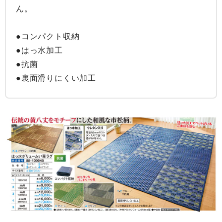
ん。

●コンパクト収納

●はっ水加工

●抗菌

●裏面滑りにくい加工