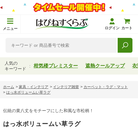
ログイン
カート
メニュー
人気の
柑気楼プレミスター
遮熱クールアップ
衣
キーワード
ホーム
>
家具・インテリア
>
インテリア雑貨
>
カーペット・ラグ・マット
>
はっ水ボリュームい草ラグ
伝統の黄八丈をモチーフにした和風な市松柄！
はっ水ボリュームい草ラグ