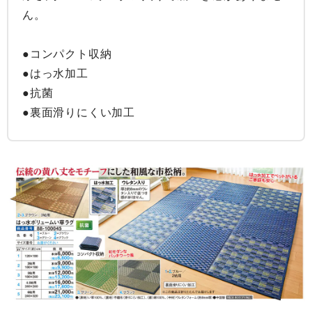
ん。

●コンパクト収納

●はっ水加工

●抗菌

●裏面滑りにくい加工