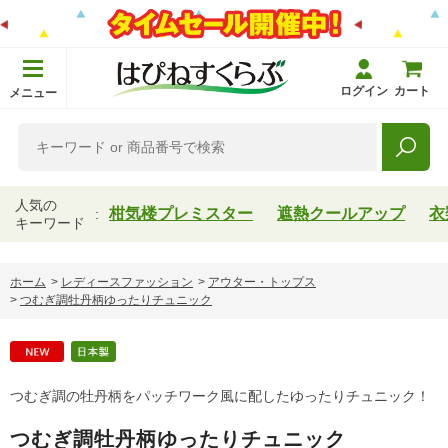
ログイン
カート
メニュー
人気の
柑気楼プレミスター
遮熱クールアップ
衣
キーワード
ホーム
>
レディースファッション
>
アウター・トップス
>
つむぎ調牡丹柄ゆったりチュニック
つむぎ調の牡丹柄をパッチワーク風に配したゆったりチュニック！
つむぎ調牡丹柄ゆったりチュニック