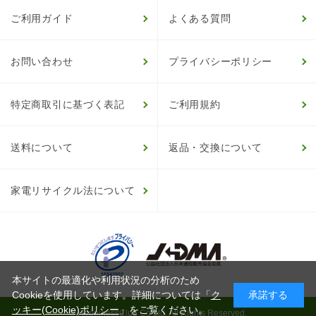
ご利用ガイド
よくある質問
お問い合わせ
プライバシーポリシー
特定商取引に基づく表記
ご利用規約
送料について
返品・交換について
家電リサイクル法について
本サイトの最適化や利用状況の分析のため
Cookieを使用しています。詳細については「
ク
承諾する
ッキー(Cookie)ポリシー
」をご覧ください。
© HappinessClub Co.Ltd. All Rights Reserved.