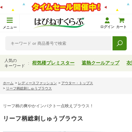
ログイン
カート
メニュー
人気の
柑気楼プレミスター
遮熱クールアップ
衣
キーワード
ホーム
>
レディースファッション
>
アウター・トップス
>
リーフ柄総刺しゅうブラウス
リーフ柄の爽やかインパクト一点映えブラウス！
リーフ柄総刺しゅうブラウス