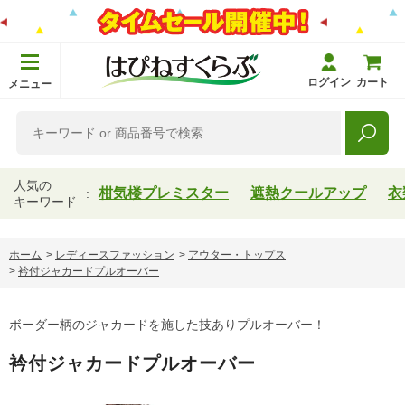
ログイン
カート
メニュー
人気の
柑気楼プレミスター
遮熱クールアップ
衣
キーワード
ホーム
>
レディースファッション
>
アウター・トップス
>
衿付ジャカードプルオーバー
ボーダー柄のジャカードを施した技ありプルオーバー！
衿付ジャカードプルオーバー